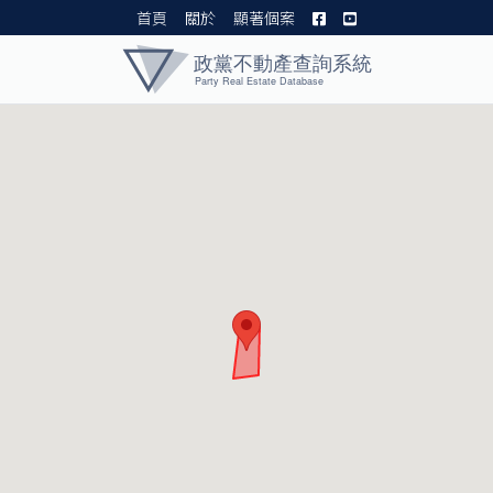
首頁
關於
顯著個案
黨產資料庫 I