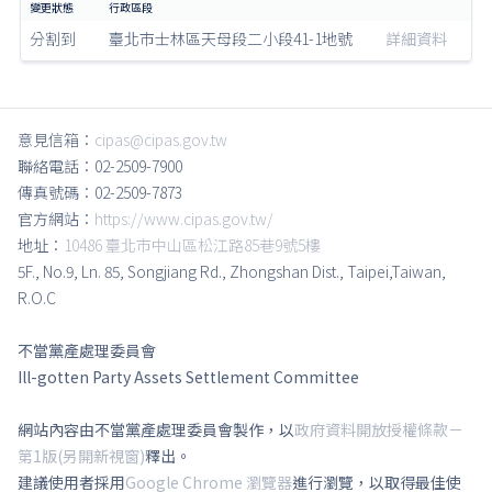
分割到
臺北市士林區天母段二小段41-1地號
詳細資料
意見信箱：
cipas@cipas.gov.tw
聯絡電話：02-2509-7900
傳真號碼：02-2509-7873
官方網站：
https://www.cipas.gov.tw/
地址：
10486 臺北市中山區松江路85巷9號5樓
5F., No.9, Ln. 85, Songjiang Rd., Zhongshan Dist., Taipei,Taiwan,
R.O.C
不當黨產處理委員會
Ill-gotten Party Assets Settlement Committee
網站內容由不當黨產處理委員會製作，以
政府資料開放授權條款－
第1版(另開新視窗)
釋出。
建議使用者採用
Google Chrome 瀏覽器
進行瀏覽，以取得最佳使