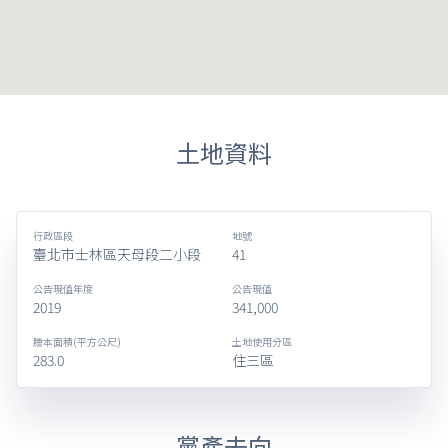
土地資料
行政區段
地號
臺北市士林區天母段二小段
41
公告現值年度
公告現值
2019
341,000
謄本面積(平方公尺)
土地使用分區
283.0
住三區
黨產去向