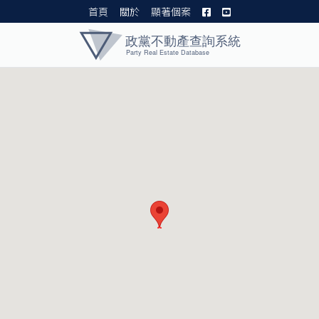
首頁
關於
顯著個案
黨產資料庫 I