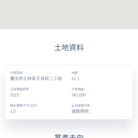
土地資料
行政區段
地號
臺北市士林區天母段二小段
41-1
公告現值年度
公告現值
2019
341,000
謄本面積(平方公尺)
土地使用分區
1.0
道路用地
黨產去向