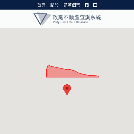
首頁
關於
顯著個案
黨產資料庫 I