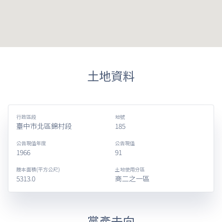
土地資料
行政區段
地號
臺中市北區錦村段
185
公告現值年度
公告現值
1966
91
謄本面積(平方公尺)
土地使用分區
5313.0
商二之一區
黨產去向