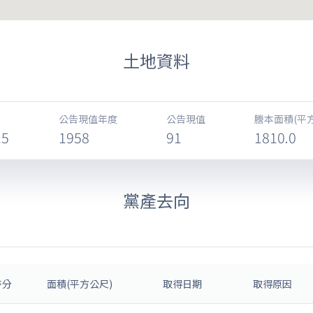
土地資料
公告現值年度
公告現值
謄本面積(平
15
1958
91
1810.0
黨產去向
持分
面積(平方公尺)
取得日期
取得原因