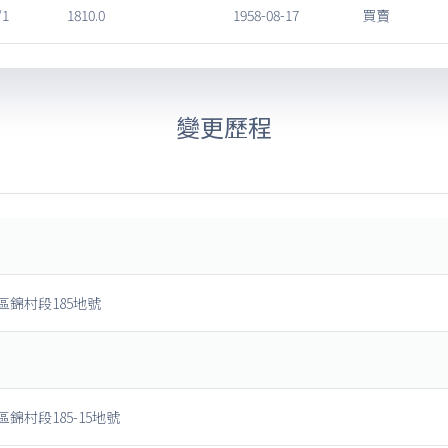
/1
1810.0
1958-08-17
買賣
變更歷程
區錦村段185地號
錦村段185-15地號