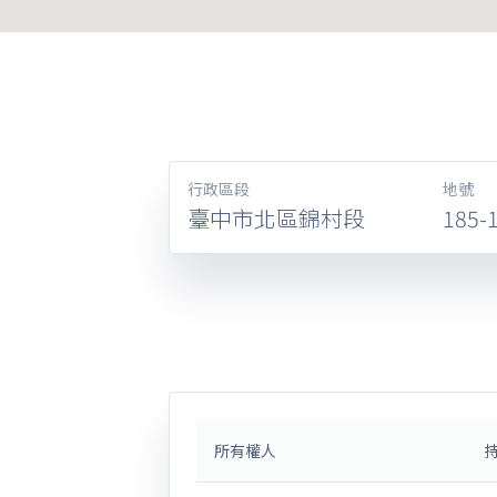
行政區段
地號
臺中市北區錦村段
185-
所有權人