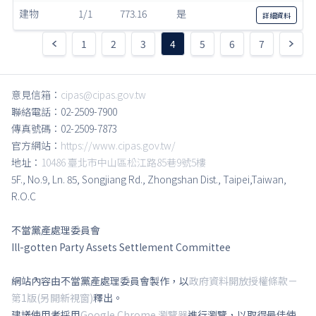
建物
1/1
773.16
是
詳細
資料
1
2
3
4
5
6
7
意見信箱：
cipas@cipas.gov.tw
聯絡電話：02-2509-7900
傳真號碼：02-2509-7873
官方網站：
https://www.cipas.gov.tw/
地址：
10486 臺北市中山區松江路85巷9號5樓
5F., No.9, Ln. 85, Songjiang Rd., Zhongshan Dist., Taipei,Taiwan,
R.O.C
不當黨產處理委員會
Ill-gotten Party Assets Settlement Committee
網站內容由不當黨產處理委員會製作，以
政府資料開放授權條款－
第1版(另開新視窗)
釋出。
建議使用者採用
Google Chrome 瀏覽器
進行瀏覽，以取得最佳使