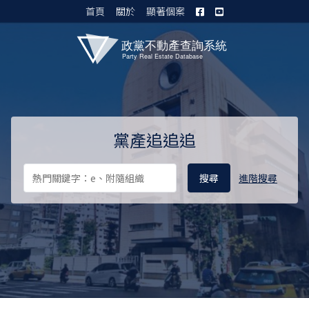
首頁
關於
顯著個案
黨產資料庫 I
黨產追追追
進階搜尋