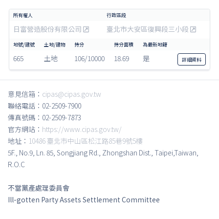
日富營造股份有限公司
臺北市大安區復興段三小段
665
土地
106/10000
18.69
是
詳細
資料
意見信箱：
cipas@cipas.gov.tw
聯絡電話：02-2509-7900
傳真號碼：02-2509-7873
官方網站：
https://www.cipas.gov.tw/
地址：
10486 臺北市中山區松江路85巷9號5樓
5F., No.9, Ln. 85, Songjiang Rd., Zhongshan Dist., Taipei,Taiwan,
R.O.C
不當黨產處理委員會
Ill-gotten Party Assets Settlement Committee