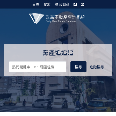
首頁
關於
顯著個案
黨產資料庫 I
黨產追追追
進階搜尋