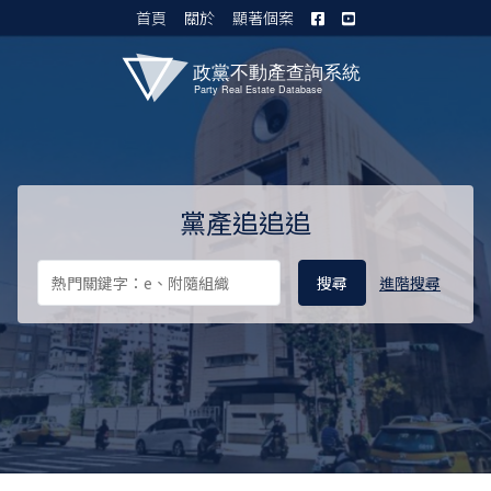
首頁
關於
顯著個案
黨產資料庫 I
黨產追追追
進階搜尋