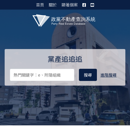
首頁
關於
顯著個案
黨產資料庫 I
黨產追追追
進階搜尋