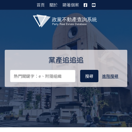
首頁
關於
顯著個案
黨產資料庫 I
黨產追追追
進階搜尋