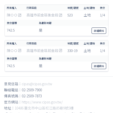
陳ＯＯ
高雄市前金區後金段
523
土地
1/4
742.5
是
詳細
資料
陳ＯＯ
高雄市前金區前金段
330-19
土地
1/4
742.5
是
詳細
資料
意見信箱：
cipas@cipas.gov.tw
聯絡電話：02-2509-7900
傳真號碼：02-2509-7873
官方網站：
https://www.cipas.gov.tw/
地址：
10486 臺北市中山區松江路85巷9號5樓