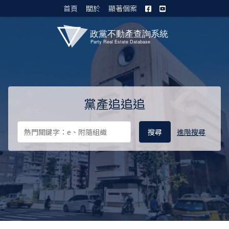
首頁
關於
顯著個案
黨產資料庫 I
黨產追追追
進階搜尋