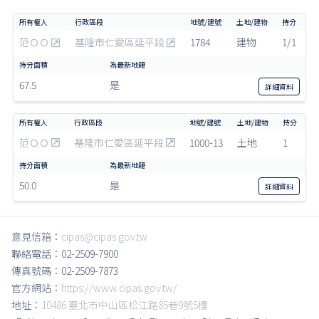
范ＯＯ
基隆市仁愛區延平段
1784
建物
1/1
67.5
是
詳細
資料
范ＯＯ
基隆市仁愛區延平段
1000-13
土地
1
50.0
是
詳細
資料
意見信箱：
cipas@cipas.gov.tw
聯絡電話：02-2509-7900
傳真號碼：02-2509-7873
官方網站：
https://www.cipas.gov.tw/
地址：
10486 臺北市中山區松江路85巷9號5樓