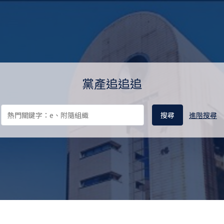
料庫 Ill-gotten Party Assets 
黨產追追追
進階搜尋