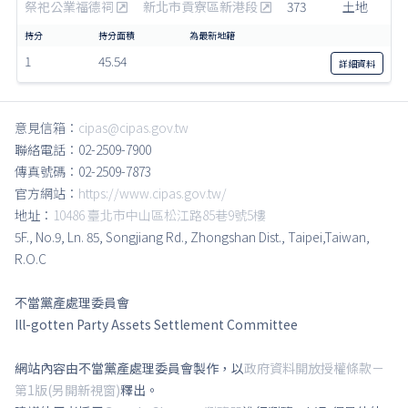
祭祀公業福德祠
新北市貢寮區新港段
373
土地
1
45.54
詳細
資料
意見信箱：
cipas@cipas.gov.tw
聯絡電話：02-2509-7900
傳真號碼：02-2509-7873
官方網站：
https://www.cipas.gov.tw/
地址：
10486 臺北市中山區松江路85巷9號5樓
5F., No.9, Ln. 85, Songjiang Rd., Zhongshan Dist., Taipei,Taiwan,
R.O.C
不當黨產處理委員會
Ill-gotten Party Assets Settlement Committee
網站內容由不當黨產處理委員會製作，以
政府資料開放授權條款－
第1版(另開新視窗)
釋出。