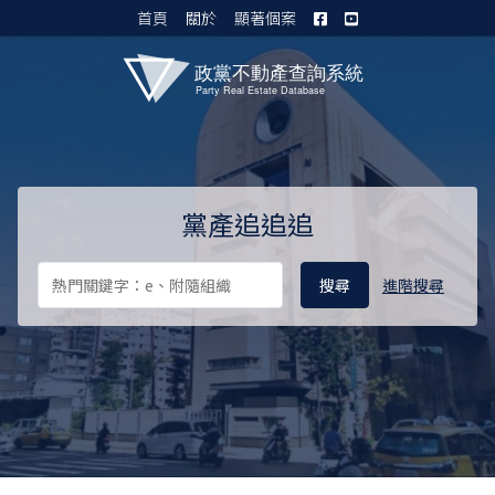
首頁
關於
顯著個案
黨產資料庫 I
黨產追追追
進階搜尋