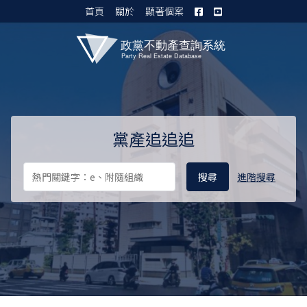
首頁
關於
顯著個案
黨產資料庫 I
黨產追追追
進階搜尋