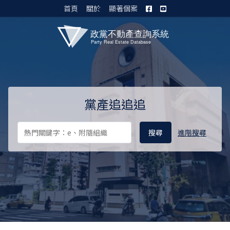
首頁
關於
顯著個案
黨產資料庫 I
黨產追追追
進階搜尋