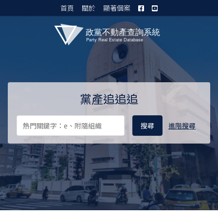
首頁
關於
顯著個案
黨產資料庫 I
黨產追追追
進階搜尋