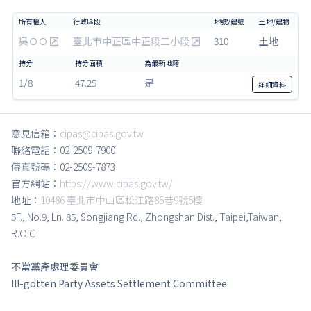
吳ＯＯ
臺北市中正區中正段二小段
310
土地
1/8
47.25
是
詳細
資料
意見信箱：
cipas@cipas.gov.tw
聯絡電話：02-2509-7900
傳真號碼：02-2509-7873
官方網站：
https://www.cipas.gov.tw/
地址：
10486 臺北市中山區松江路85巷9號5樓
5F., No.9, Ln. 85, Songjiang Rd., Zhongshan Dist., Taipei,Taiwan,
R.O.C
不當黨產處理委員會
Ill-gotten Party Assets Settlement Committee