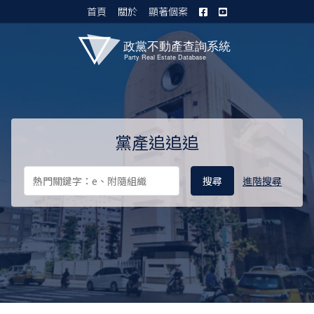
首頁
關於
顯著個案
黨產資料庫 I
黨產追追追
進階搜尋