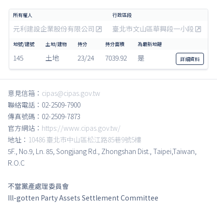
元利建設企業股份有限公司
臺北市文山區華興段一小段
145
土地
23/24
7039.92
是
詳細
資料
意見信箱：
cipas@cipas.gov.tw
聯絡電話：02-2509-7900
傳真號碼：02-2509-7873
官方網站：
https://www.cipas.gov.tw/
地址：
10486 臺北市中山區松江路85巷9號5樓
5F., No.9, Ln. 85, Songjiang Rd., Zhongshan Dist., Taipei,Taiwan,
R.O.C
不當黨產處理委員會
Ill-gotten Party Assets Settlement Committee