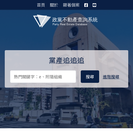
首頁
關於
顯著個案
黨產資料庫 I
黨產追追追
進階搜尋