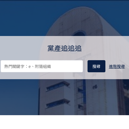
料庫 Ill-gotten Party Assets 
黨產追追追
進階搜尋