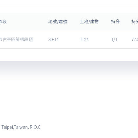
區段
地號/建號
土地/建物
持分
持
市古亭區螢橋段
30-14
土地
1/1
77.
, Taipei,Taiwan, R.O.C