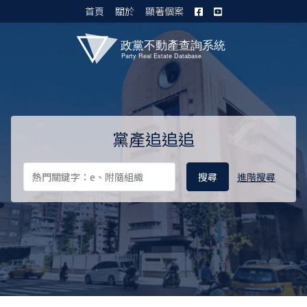
首頁
關於
顯著個案
黨產資料庫 I
黨產追追追
進階搜尋