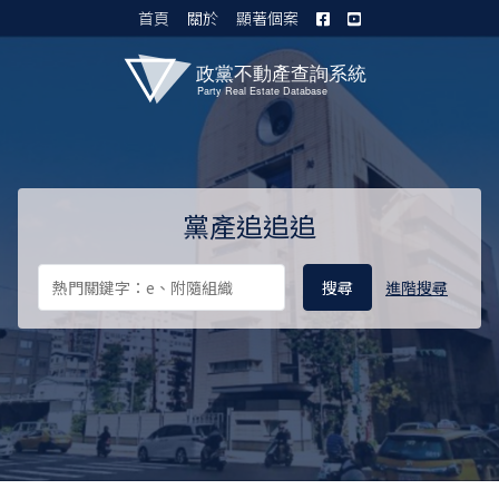
首頁
關於
顯著個案
黨產資料庫 I
黨產追追追
進階搜尋