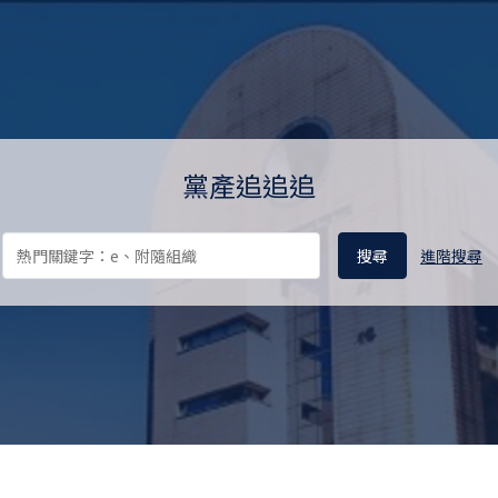
料庫 Ill-gotten Party Assets 
黨產追追追
進階搜尋