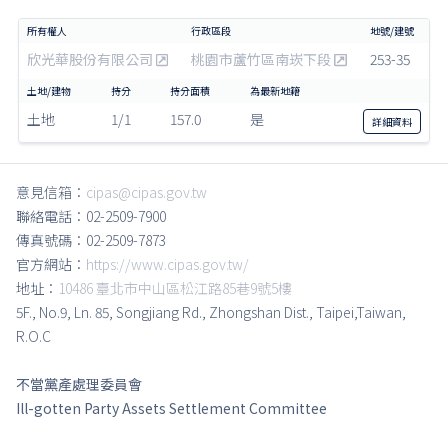
欣光華股份有限公司
桃園市蘆竹區南崁下段
253-35
土地
1/1
157.0
是
詳細
資料
意見信箱：
cipas@cipas.gov.tw
聯絡電話：02-2509-7900
傳真號碼：02-2509-7873
官方網站：
https://www.cipas.gov.tw/
地址：
10486 臺北市中山區松江路85巷9號5樓
5F., No.9, Ln. 85, Songjiang Rd., Zhongshan Dist., Taipei,Taiwan,
R.O.C
不當黨產處理委員會
Ill-gotten Party Assets Settlement Committee