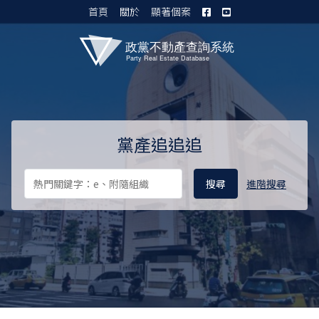
首頁
關於
顯著個案
黨產資料庫 I
黨產追追追
進階搜尋