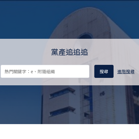
料庫 Ill-gotten Party Assets 
黨產追追追
進階搜尋