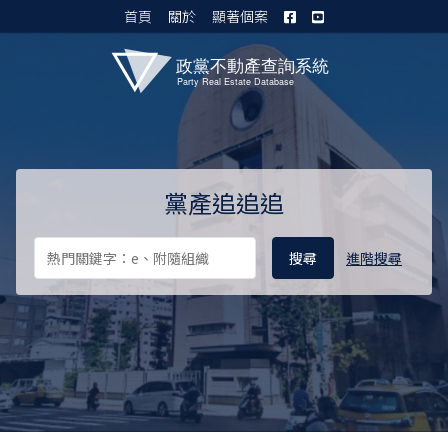
首頁
關於
顯著個案
黨產資料庫 I
黨產追追追
進階搜尋