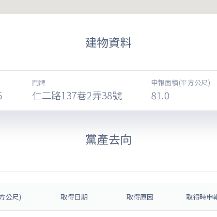
建物資料
門牌
申報面積(平方公尺)
5
仁二路137巷2弄38號
81.0
黨產去向
方公尺)
取得日期
取得原因
取得時申