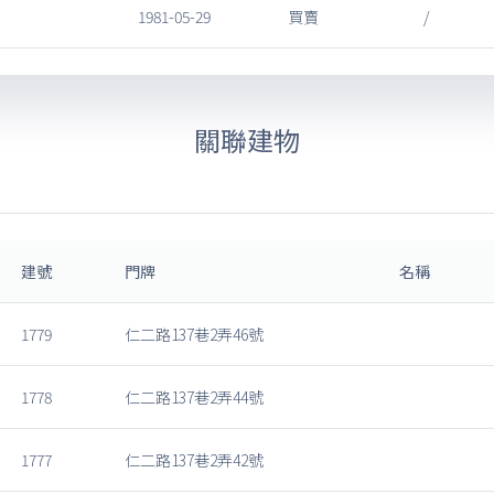
1981-05-29
買賣
/
關聯建物
建號
門牌
名稱
1779
仁二路137巷2弄46號
1778
仁二路137巷2弄44號
1777
仁二路137巷2弄42號