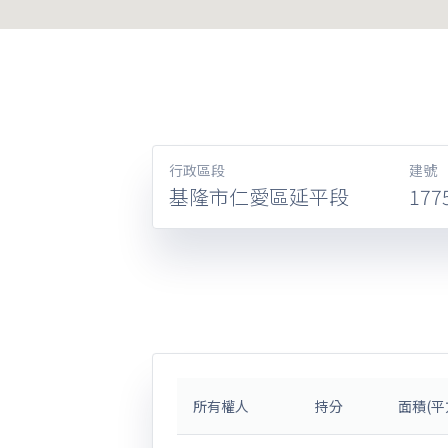
行政區段
建號
基隆市仁愛區延平段
177
所有權人
持分
面積(平