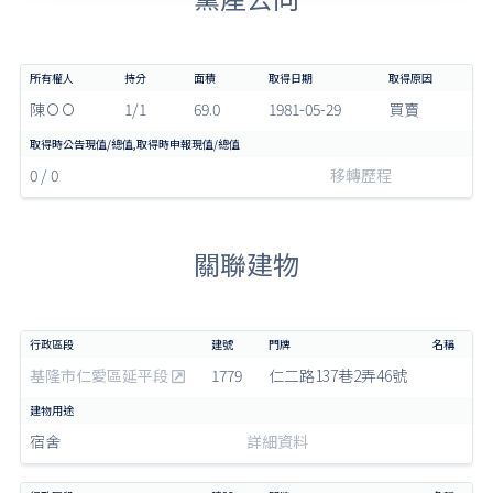
陳ＯＯ
1/1
69.0
1981-05-29
買賣
0 / 0
移轉歷程
關聯建物
基隆市仁愛區延平段
1779
仁二路137巷2弄46號
宿舍
詳細資料