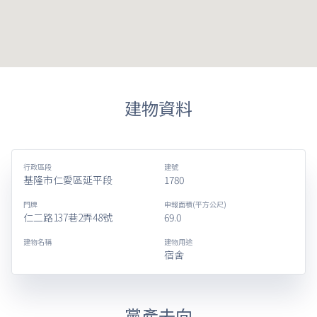
建物資料
行政區段
建號
基隆市仁愛區延平段
1780
門牌
申報面積(平方公尺)
仁二路137巷2弄48號
69.0
建物名稱
建物用途
宿舍
黨產去向