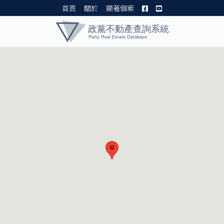
首頁
關於
顯著個案
黨產資料庫 I