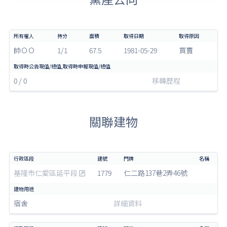
帥ＯＯ
1/1
67.5
1981-05-29
買賣
0 / 0
移轉歷程
關聯建物
基隆市仁愛區延平段
1779
仁二路137巷2弄46號
宿舍
詳細資料