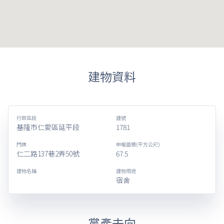
建物資料
行政區段
建號
基隆市仁愛區延平段
1781
門牌
申報面積(平方公尺)
仁二路137巷2弄50號
67.5
建物名稱
建物用途
宿舍
黨產去向