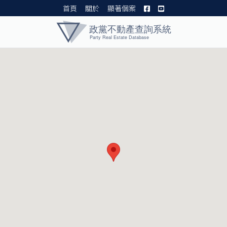
首頁
關於
顯著個案
黨產資料庫 I