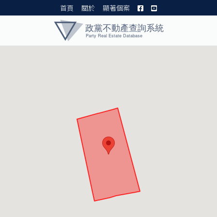
首頁
關於
顯著個案
黨產資料庫 I