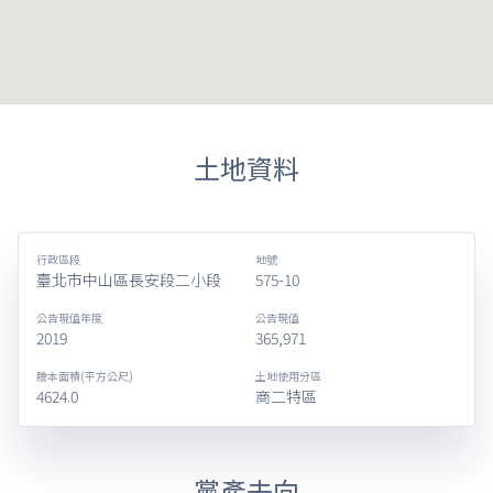
土地資料
行政區段
地號
臺北市中山區長安段二小段
575-10
公告現值年度
公告現值
2019
365,971
謄本面積(平方公尺)
土地使用分區
4624.0
商二特區
黨產去向