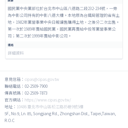
國民黨中央黨部位於台北市中山區八德路二段232-234號，一旁
為中影公司持有的中影八德大樓。本地原為台鐵局管理的省有土
地，1982年黨營事業中央日報讓售購得土地，之後分二次出售。
第一次於1989年賣給國民黨，國民黨再賣給中投等黨營事業公
司；第二次於1999年賣給中影公司。
詳細資料
意見信箱：
cipas@cipas.gov.tw
聯絡電話：02-2509-7900
傳真號碼：02-2509-7873
官方網站：
https://www.cipas.gov.tw/
地址：
10486 臺北市中山區松江路85巷9號5樓
5F., No.9, Ln. 85, Songjiang Rd., Zhongshan Dist., Taipei,Taiwan,
R.O.C