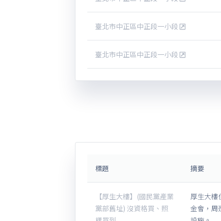
臺北市中正區中正段一小段
臺北市中正區中正段一小段
標題
摘要
【厚生大樓】(國民黨產業
厚生大樓
黨部舊址) 沒資格買、照
金會，周
樣買到
設施。