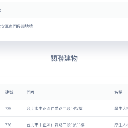
段
安區東門段99地號
關聯建物
建號
門牌
名稱
735
台北市中正區仁愛路二段1號7樓
厚生大
736
台北市中正區仁愛路二段1號11樓
厚生大