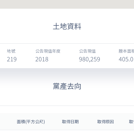
土地資料
地號
公告現值年度
公告現值
謄本面積
219
2018
980,259
405.0
黨產去向
面積(平方公尺)
取得日期
取得原因
取