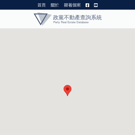
首頁
關於
顯著個案
黨產資料庫 I