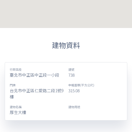
建物資料
行政區段
建號
臺北市中正區中正段一小段
738
門牌
申報面積(平方公尺)
台北市中正區仁愛路二段1號9
315.08
樓
建物名稱
建物用途
厚生大樓