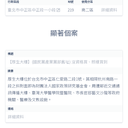
臺北市中正區中正段一小段
219
商二區
詳細資料
顯著個案
【厚生大樓】(國民黨產業黨部舊址) 沒資格買、照樣買到
厚生大樓位於台北市中正區仁愛路二段1號，其相隔杭州南路一
段之斜對面即為財團法人國家政策研究基金會，周遭鄰近交通通
訊傳播大樓、臺灣大學醫學院暨醫院、市長官邸藝文沙龍等政府
機關、醫療及文教設施。
詳細資料