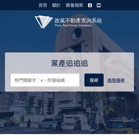
首頁
關於
顯著個案
黨產資料庫 I
黨產追追追
進階搜尋