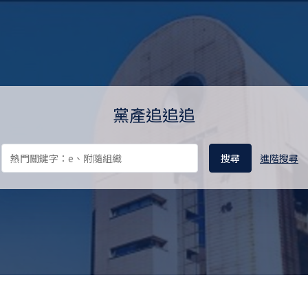
料庫 Ill-gotten Party Assets 
黨產追追追
進階搜尋