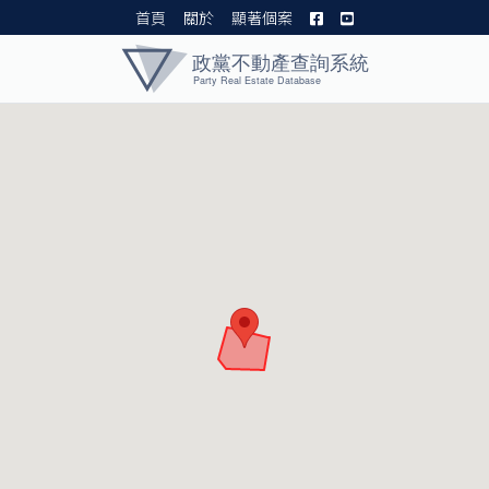
首頁
關於
顯著個案
黨產資料庫 I