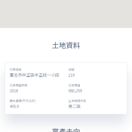
土地資料
行政區段
地號
臺北市中正區中正段一小段
219
公告現值年度
公告現值
2018
980,259
謄本面積(平方公尺)
土地使用分區
405.0
商二區
黨產去向