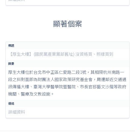
顯著個案
【厚生大樓】(國民黨產業黨部舊址) 沒資格買、照樣買到
厚生大樓位於台北市中正區仁愛路二段1號，其相隔杭州南路一
段之斜對面即為財團法人國家政策研究基金會，周遭鄰近交通通
訊傳播大樓、臺灣大學醫學院暨醫院、市長官邸藝文沙龍等政府
機關、醫療及文教設施。
詳細資料