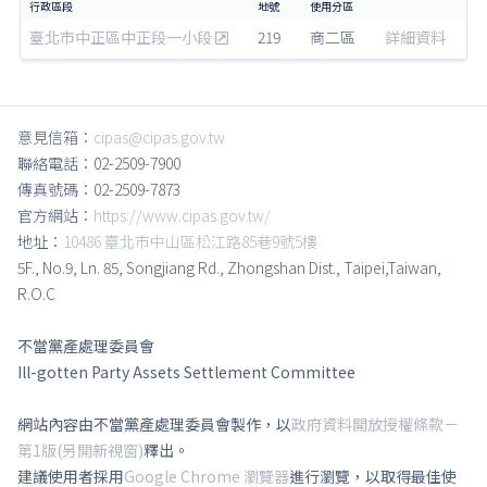
臺北市中正區中正段一小段
219
商二區
詳細資料
意見信箱：
cipas@cipas.gov.tw
聯絡電話：02-2509-7900
傳真號碼：02-2509-7873
官方網站：
https://www.cipas.gov.tw/
地址：
10486 臺北市中山區松江路85巷9號5樓
5F., No.9, Ln. 85, Songjiang Rd., Zhongshan Dist., Taipei,Taiwan,
R.O.C
不當黨產處理委員會
Ill-gotten Party Assets Settlement Committee
網站內容由不當黨產處理委員會製作，以
政府資料開放授權條款－
第1版(另開新視窗)
釋出。
建議使用者採用
Google Chrome 瀏覽器
進行瀏覽，以取得最佳使