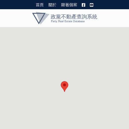
首頁
關於
顯著個案
黨產資料庫 I