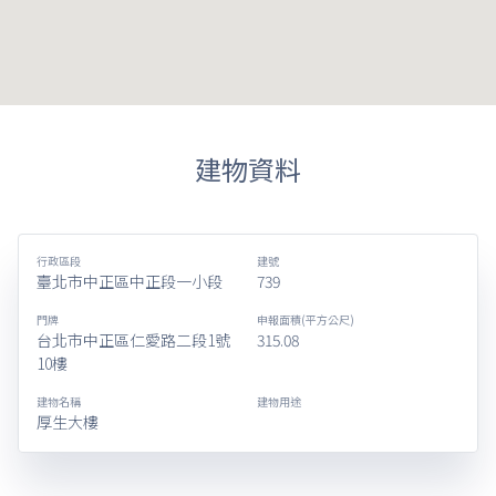
建物資料
行政區段
建號
臺北市中正區中正段一小段
739
門牌
申報面積(平方公尺)
台北市中正區仁愛路二段1號
315.08
10樓
建物名稱
建物用途
厚生大樓