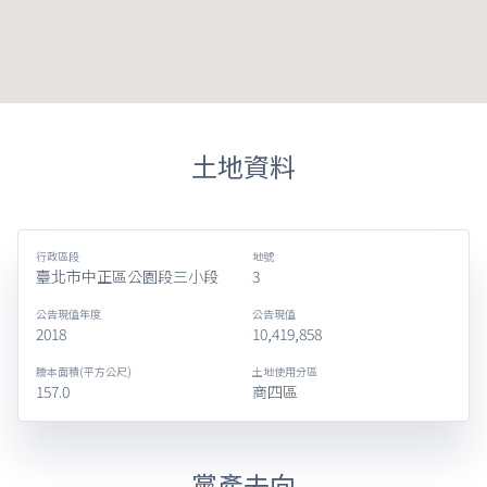
土地資料
行政區段
地號
臺北市中正區公園段三小段
3
公告現值年度
公告現值
2018
10,419,858
謄本面積(平方公尺)
土地使用分區
157.0
商四區
黨產去向