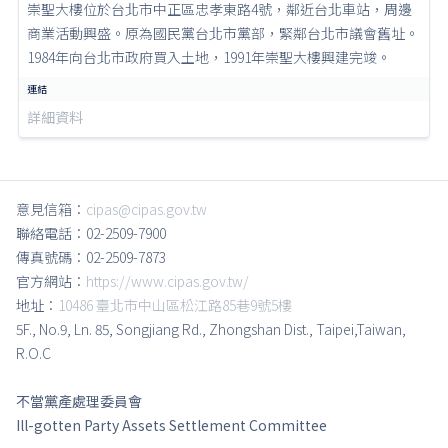
崇聖大樓位於台北市中正區忠孝東路4號，鄰近台北車站，周邊
商業活動興盛。原為國民黨台北市黨部，緊鄰台北市議會舊址。
1984年向台北市政府買入土地，1991年崇聖大樓興建完竣。
詳細資料
意見信箱：
cipas@cipas.gov.tw
聯絡電話：02-2509-7900
傳真號碼：02-2509-7873
官方網站：
https://www.cipas.gov.tw/
地址：
10486 臺北市中山區松江路85巷9號5樓
5F., No.9, Ln. 85, Songjiang Rd., Zhongshan Dist., Taipei,Taiwan,
R.O.C
不當黨產處理委員會
Ill-gotten Party Assets Settlement Committee