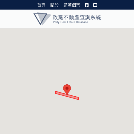
首頁
關於
顯著個案
黨產資料庫 I