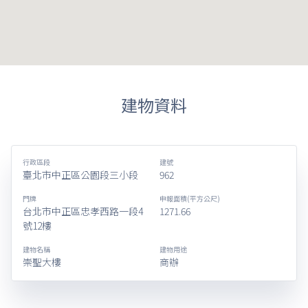
建物資料
行政區段
建號
臺北市中正區公園段三小段
962
門牌
申報面積(平方公尺)
台北市中正區忠孝西路一段4
1271.66
號12樓
建物名稱
建物用途
崇聖大樓
商辦