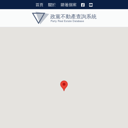
首頁
關於
顯著個案
黨產資料庫 I