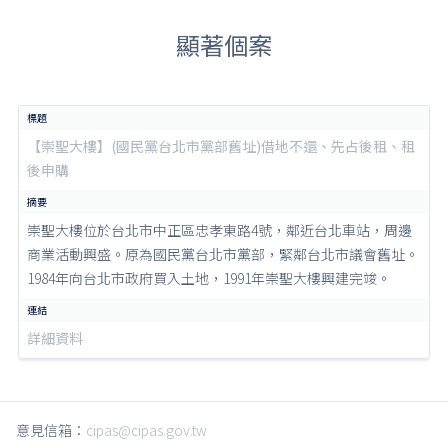
顯著個案
【崇聖大樓】(國民黨台北市黨部舊址)借地不還、先占後租、租
後申購
崇聖大樓位於台北市中正區忠孝東路4號，鄰近台北車站，周邊
商業活動興盛。原為國民黨台北市黨部，緊鄰台北市議會舊址。
1984年向台北市政府買入土地，1991年崇聖大樓興建完竣。
詳細資料
意見信箱：
cipas@cipas.gov.tw