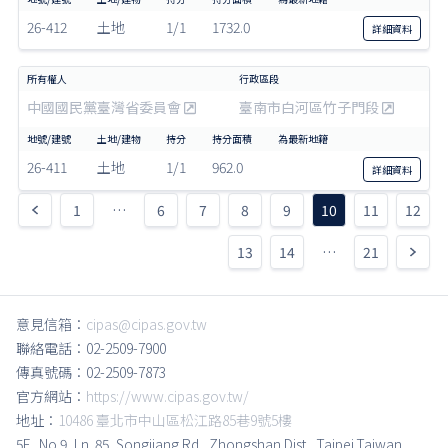
26-412
土地
1/1
1732.0
詳細
資料
中國國民黨臺灣省委員會
臺南市白河區竹子門段
26-411
土地
1/1
962.0
詳細
資料
1
…
6
7
8
9
10
11
12
13
14
…
21
意見信箱：
cipas@cipas.gov.tw
聯絡電話：02-2509-7900
傳真號碼：02-2509-7873
官方網站：
https://www.cipas.gov.tw/
地址：
10486 臺北市中山區松江路85巷9號5樓
5F., No.9, Ln. 85, Songjiang Rd., Zhongshan Dist., Taipei,Taiwan,