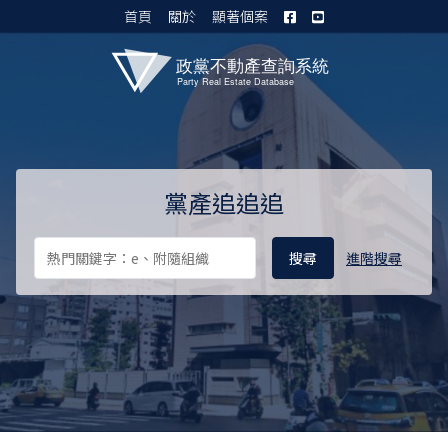
首頁
關於
顯著個案
黨產資料庫 I
黨產追追追
進階搜尋