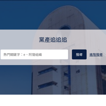
料庫 Ill-gotten Party Assets 
黨產追追追
進階搜尋