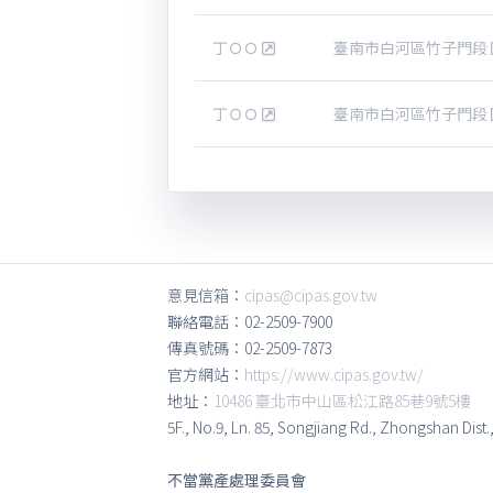
丁ＯＯ
臺南市白河區竹子門段
丁ＯＯ
臺南市白河區竹子門段
意見信箱：
cipas@cipas.gov.tw
聯絡電話：02-2509-7900
傳真號碼：02-2509-7873
官方網站：
https://www.cipas.gov.tw/
地址：
10486 臺北市中山區松江路85巷9號5樓
5F., No.9, Ln. 85, Songjiang Rd., Zhongshan Dist.
不當黨產處理委員會