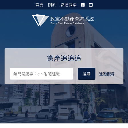
首頁
關於
顯著個案
黨產資料庫 I
黨產追追追
進階搜尋