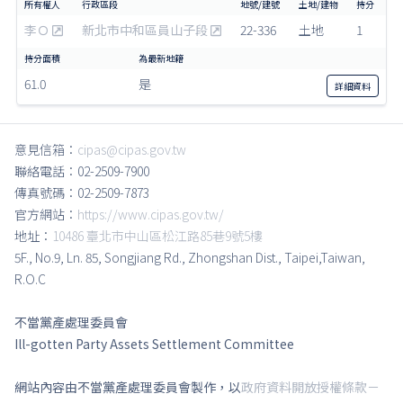
李Ｏ
新北市中和區員山子段
22-336
土地
1
61.0
是
詳細
資料
意見信箱：
cipas@cipas.gov.tw
聯絡電話：02-2509-7900
傳真號碼：02-2509-7873
官方網站：
https://www.cipas.gov.tw/
地址：
10486 臺北市中山區松江路85巷9號5樓
5F., No.9, Ln. 85, Songjiang Rd., Zhongshan Dist., Taipei,Taiwan,
R.O.C
不當黨產處理委員會
Ill-gotten Party Assets Settlement Committee
網站內容由不當黨產處理委員會製作，以
政府資料開放授權條款－