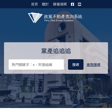
首頁
關於
顯著個案
黨產資料庫 I
黨產追追追
進階搜尋