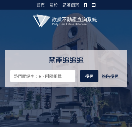
首頁
關於
顯著個案
黨產資料庫 I
黨產追追追
進階搜尋