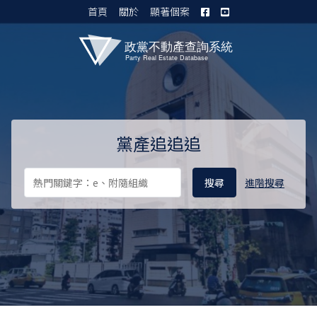
首頁
關於
顯著個案
黨產資料庫 I
黨產追追追
進階搜尋