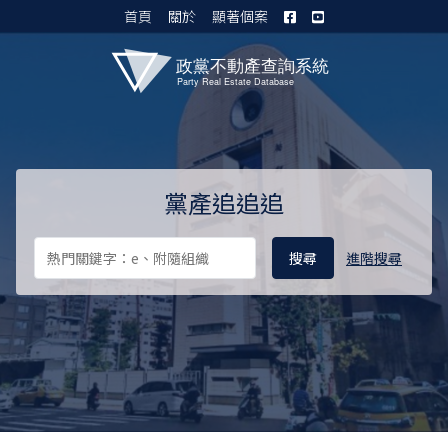
首頁
關於
顯著個案
黨產資料庫 I
黨產追追追
進階搜尋