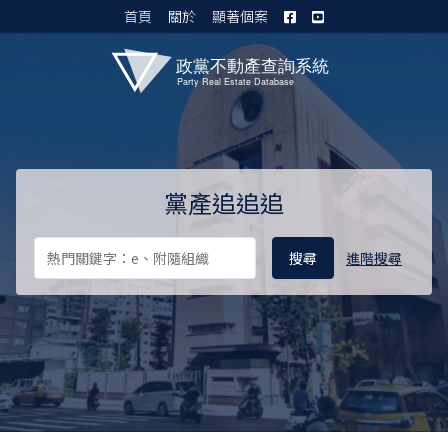
首頁
關於
顯著個案
黨產資料庫 I
黨產追追追
進階搜尋