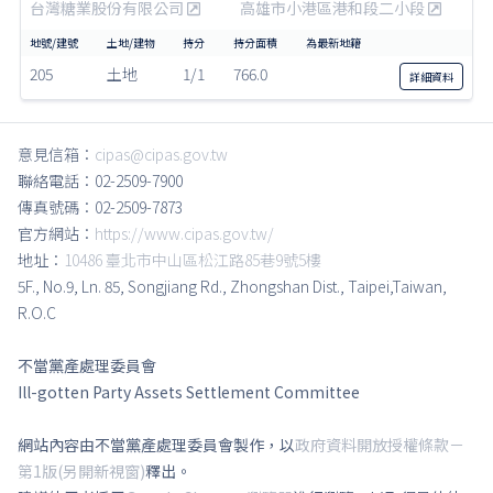
台灣糖業股份有限公司
高雄市小港區港和段二小段
205
土地
1/1
766.0
詳細
資料
意見信箱：
cipas@cipas.gov.tw
聯絡電話：02-2509-7900
傳真號碼：02-2509-7873
官方網站：
https://www.cipas.gov.tw/
地址：
10486 臺北市中山區松江路85巷9號5樓
5F., No.9, Ln. 85, Songjiang Rd., Zhongshan Dist., Taipei,Taiwan,
R.O.C
不當黨產處理委員會
Ill-gotten Party Assets Settlement Committee
網站內容由不當黨產處理委員會製作，以
政府資料開放授權條款－
第1版(另開新視窗)
釋出。